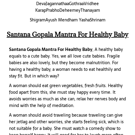
DevaJagannathaaGothraaVridhee
KarapPrabhoDeheemeyThanayam
ShigramAyush Mendham YashaShrinam
Santana Gopala Mantra For Healthy Baby
Santana Gopala Mantra For Healthy Baby
, A healthy baby
equals to a cute baby. Yes, we all love cute babies. Fragile
babies are also lovely, but they become malnutrition. For
having a healthy baby, a woman needs to eat healthily and
stay fit. But in which way?
A woman should eat green vegetables, fresh fruits. Healthy
food apart from this, she must stay happy every time. It
avoids worries as much as she can, relax her nerves body and
mind with the help of meditation.
A woman should avoid traveling because traveling can give
her jetlag and other worries, she starts feeling sick, which is
not suitable for a baby. She must watch a comedy show to
keep herself happy. It will good for her to laugh more often