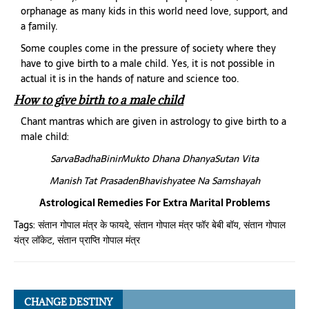
orphanage as many kids in this world need love, support, and
a family.
Some couples come in the pressure of society where they
have to give birth to a male child. Yes, it is not possible in
actual it is in the hands of nature and science too.
How to give birth to a male child
Chant mantras which are given in astrology to give birth to a
male child:
SarvaBadhaBinirMukto Dhana DhanyaSutan Vita
Manish Tat PrasadenBhavishyatee Na Samshayah
Astrological Remedies For Extra Marital Problems
Tags:
संतान गोपाल मंत्र के फायदे
,
संतान गोपाल मंत्र फॉर बेबी बॉय
,
संतान गोपाल
यंत्र लॉकेट
,
संतान प्राप्ति गोपाल मंत्र
CHANGE DESTINY